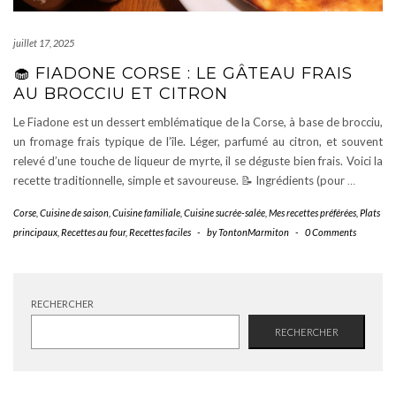
juillet 17, 2025
🧁 FIADONE CORSE : LE GÂTEAU FRAIS
AU BROCCIU ET CITRON
Le Fiadone est un dessert emblématique de la Corse, à base de brocciu,
un fromage frais typique de l’île. Léger, parfumé au citron, et souvent
relevé d’une touche de liqueur de myrte, il se déguste bien frais. Voici la
recette traditionnelle, simple et savoureuse. 📝 Ingrédients (pour
…
Corse
,
Cuisine de saison
,
Cuisine familiale
,
Cuisine sucrée-salée
,
Mes recettes préférées
,
Plats
principaux
,
Recettes au four
,
Recettes faciles
-
by
TontonMarmiton
-
0 Comments
RECHERCHER
RECHERCHER