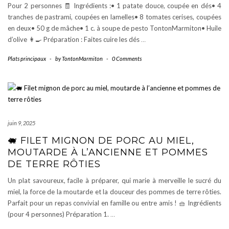
Pour 2 personnes 🧾 Ingrédients :• 1 patate douce, coupée en dés• 4
tranches de pastrami, coupées en lamelles• 8 tomates cerises, coupées
en deux• 50 g de mâche• 1 c. à soupe de pesto TontonMarmiton• Huile
d’olive 👩‍🍳 Préparation : Faites cuire les dés
…
Plats principaux
-
by
TontonMarmiton
-
0 Comments
juin 9, 2025
🐖 FILET MIGNON DE PORC AU MIEL,
MOUTARDE À L’ANCIENNE ET POMMES
DE TERRE RÔTIES
Un plat savoureux, facile à préparer, qui marie à merveille le sucré du
miel, la force de la moutarde et la douceur des pommes de terre rôties.
Parfait pour un repas convivial en famille ou entre amis ! 🧺 Ingrédients
(pour 4 personnes) Préparation 1.
…