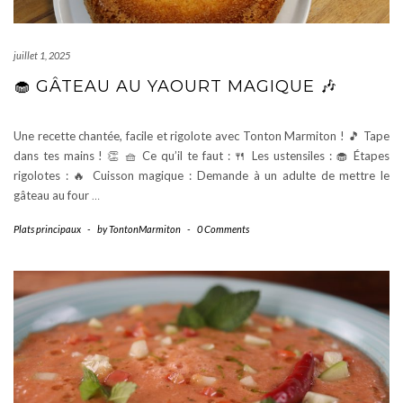
juillet 1, 2025
🧁 GÂTEAU AU YAOURT MAGIQUE 🎶
Une recette chantée, facile et rigolote avec Tonton Marmiton ! 🎵 Tape
dans tes mains ! 👏 🧺 Ce qu’il te faut : 🍴 Les ustensiles : 🧁 Étapes
rigolotes : 🔥 Cuisson magique : Demande à un adulte de mettre le
gâteau au four
…
Plats principaux
-
by
TontonMarmiton
-
0 Comments